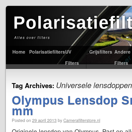
Polarisatiefi
Alles over filters
Home
Polarisatiefilters
UV
Grijsfilters
Andere
Filters
Filters
Universele lensdoppen
Tag Archives:
Olympus Lensdop S
mm
Posted on
29 april 2013
by
Camerafilterstore.nl
Originele lensdop van Olympus. Past op all