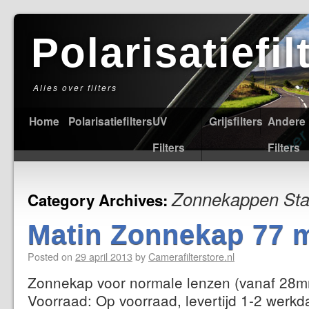
Polarisatiefi
Alles over filters
Home
Polarisatiefilters
UV
Grijsfilters
Andere
Filters
Filters
Zonnekappen St
Category Archives:
Matin Zonnekap 77 
Posted on
29 april 2013
by
Camerafilterstore.nl
Zonnekap voor normale lenzen (vanaf 28mm
Voorraad: Op voorraad, levertijd 1-2 werkd