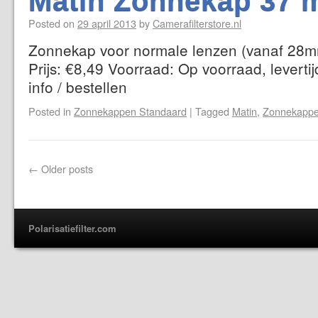
Matin Zonnekap 37 
Posted on
29 april 2013
by
Camerafilterstore.nl
Zonnekap voor normale lenzen (vanaf 28mm
Prijs: €8,49 Voorraad: Op voorraad, levert
info / bestellen
Posted in
Zonnekappen Standaard
|
Tagged
Matin
,
Zonnekappe
←
Older posts
Polarisatiefilter.com