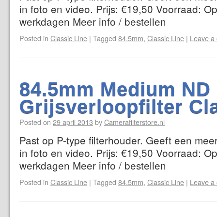
in foto en video. Prijs: €19,50 Voorraad: Op
werkdagen Meer info / bestellen
Posted in
Classic Line
|
Tagged
84.5mm
,
Classic Line
|
Leave a
84.5mm Medium ND 
Grijsverloopfilter Cl
Posted on
29 april 2013
by
Camerafilterstore.nl
Past op P-type filterhouder. Geeft een mee
in foto en video. Prijs: €19,50 Voorraad: Op
werkdagen Meer info / bestellen
Posted in
Classic Line
|
Tagged
84.5mm
,
Classic Line
|
Leave a