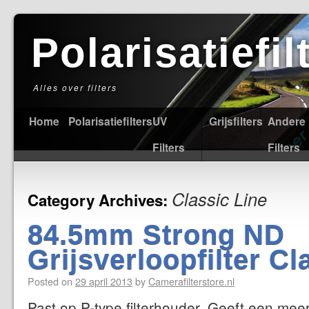
Polarisatiefi
Alles over filters
Home
Polarisatiefilters
UV
Grijsfilters
Andere
Filters
Filters
Classic Line
Category Archives:
84.5mm Strong ND
Grijsverloopfilter Cl
Posted on
29 april 2013
by
Camerafilterstore.nl
Past op P-type filterhouder. Geeft een mee