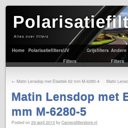
Polarisatiefi
Alles over filters
Home
Polarisatiefilters
UV
Grijsfilters
Andere
Filters
Filters
←
Matin Lensdop met Elastiek 62 mm M-6280-4
Matin Lens
Matin Lensdop met E
mm M-6280-5
Posted on
29 april 2013
by
Camerafilterstore.nl