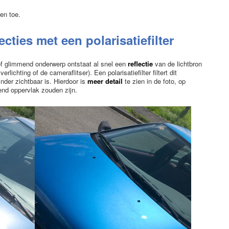
en toe.
cties met een polarisatiefilter
 of glimmend onderwerp ontstaat al snel een
reflectie
van de lichtbron
erlichting of de cameraflitser). Een polarisatiefilter filtert dit
inder zichtbaar is. Hierdoor is
meer detail
te zien in de foto, op
rend oppervlak zouden zijn.