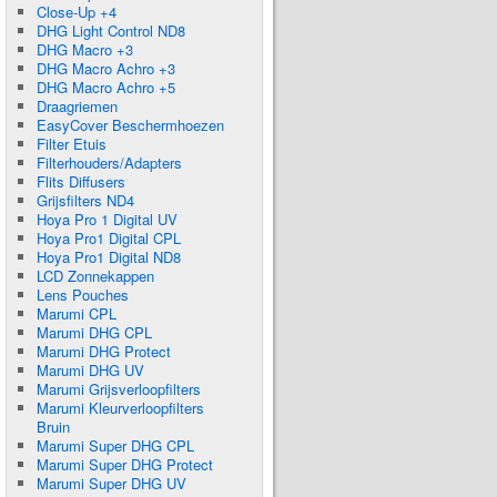
Close-Up +4
DHG Light Control ND8
DHG Macro +3
DHG Macro Achro +3
DHG Macro Achro +5
Draagriemen
EasyCover Beschermhoezen
Filter Etuis
Filterhouders/Adapters
Flits Diffusers
Grijsfilters ND4
Hoya Pro 1 Digital UV
Hoya Pro1 Digital CPL
Hoya Pro1 Digital ND8
LCD Zonnekappen
Lens Pouches
Marumi CPL
Marumi DHG CPL
Marumi DHG Protect
Marumi DHG UV
Marumi Grijsverloopfilters
Marumi Kleurverloopfilters
Bruin
Marumi Super DHG CPL
Marumi Super DHG Protect
Marumi Super DHG UV