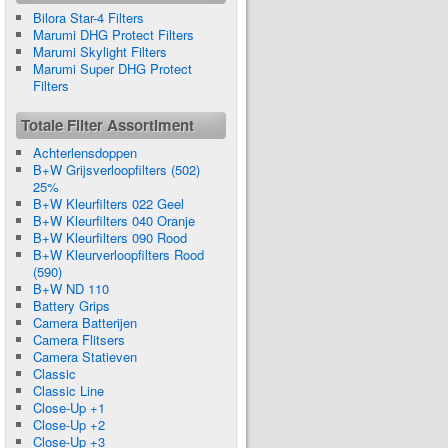
Bilora Star-4 Filters
Marumi DHG Protect Filters
Marumi Skylight Filters
Marumi Super DHG Protect
Filters
Totale Filter Assortiment
Achterlensdoppen
B+W Grijsverloopfilters (502)
25%
B+W Kleurfilters 022 Geel
B+W Kleurfilters 040 Oranje
B+W Kleurfilters 090 Rood
B+W Kleurverloopfilters Rood
(590)
B+W ND 110
Battery Grips
Camera Batterijen
Camera Flitsers
Camera Statieven
Classic
Classic Line
Close-Up +1
Close-Up +2
Close-Up +3