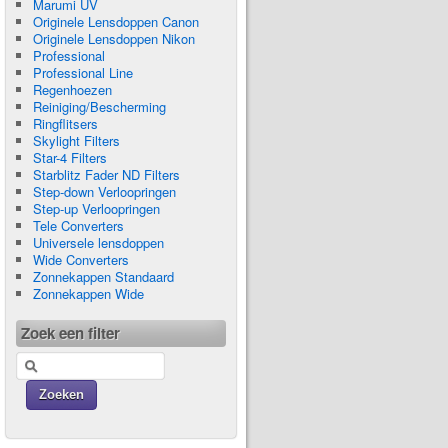
Marumi UV
Originele Lensdoppen Canon
Originele Lensdoppen Nikon
Professional
Professional Line
Regenhoezen
Reiniging/Bescherming
Ringflitsers
Skylight Filters
Star-4 Filters
Starblitz Fader ND Filters
Step-down Verloopringen
Step-up Verloopringen
Tele Converters
Universele lensdoppen
Wide Converters
Zonnekappen Standaard
Zonnekappen Wide
Zoek een filter