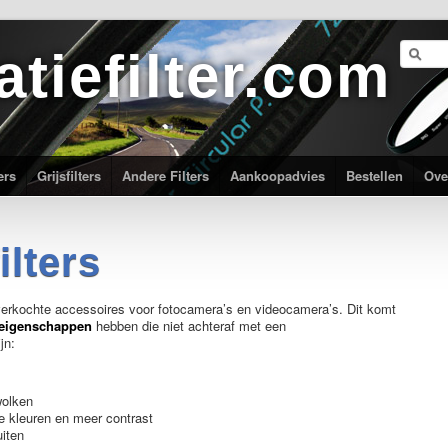
atiefilter.com
ers
Grijsfilters
Andere Filters
Aankoopadvies
Bestellen
Ove
ilters
tverkochte accessoires voor fotocamera’s en videocamera’s. Dit komt
 eigenschappen
hebben die niet achteraf met een
jn:
wolken
re kleuren en meer contrast
iten