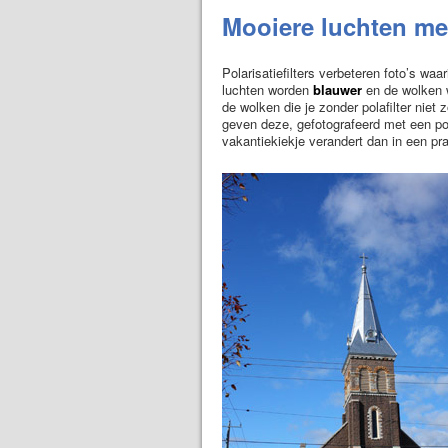
Mooiere luchten met 
Polarisatiefilters verbeteren foto’s waa
luchten worden
blauwer
en de wolken
de wolken die je zonder polafilter niet
geven deze, gefotografeerd met een pola
vakantiekiekje verandert dan in een p