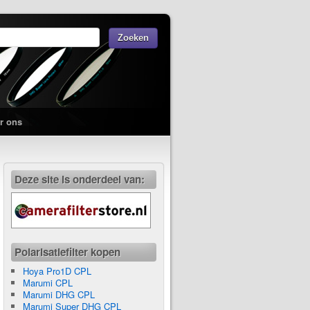
r ons
Deze site is onderdeel van:
Polarisatiefilter kopen
Hoya Pro1D CPL
Marumi CPL
Marumi DHG CPL
Marumi Super DHG CPL