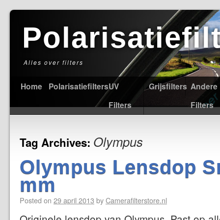
Polarisatiefi
Alles over filters
Home
Polarisatiefilters
UV
Grijsfilters
Andere
Filters
Filters
Olympus
Tag Archives:
Olympus Lensdop S
mm
Posted on
29 april 2013
by
Camerafilterstore.nl
Originele lensdop van Olympus. Past op all