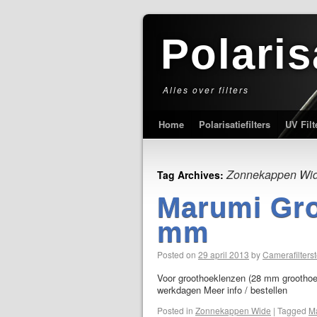
Polaris
Alles over filters
Home
Polarisatiefilters
UV Filt
Zonnekappen Wi
Tag Archives:
Marumi Gr
mm
Posted on
29 april 2013
by
Camerafilterst
Voor groothoeklenzen (28 mm groothoek 
werkdagen Meer info / bestellen
Posted in
Zonnekappen Wide
|
Tagged
M