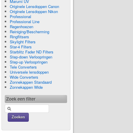
Marumi UV
Originele Lensdoppen Canon
Originele Lensdoppen Nikon
Professional
Professional Line
Regenhoezen
Reiniging/Bescherming
Ringflitsers
Skylight Filters
Star-4 Filters
Starblitz Fader ND Filters
Step-down Verloopringen
Step-up Verloopringen
Tele Converters
Universele lensdoppen
Wide Converters
Zonnekappen Standaard
Zonnekappen Wide
Zoek een filter