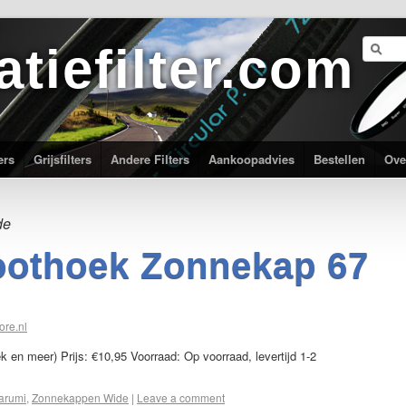
atiefilter.com
ers
Grijsfilters
Andere Filters
Aankoopadvies
Bestellen
Ove
de
oothoek Zonnekap 67
ore.nl
en meer) Prijs: €10,95 Voorraad: Op voorraad, levertijd 1-2
arumi
,
Zonnekappen Wide
|
Leave a comment