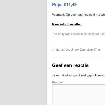
Prijs: €11,49
Voorraad: Op voorraad, levertijd 1-2 w
Meer info / bestellen
This entry was posted in
Zonnekappen W
←
Marumi Groothoek Zonnekap 67 mm
Geef een reactie
Je e-mailadres wordt niet gepubliceerd.
Reactie
*