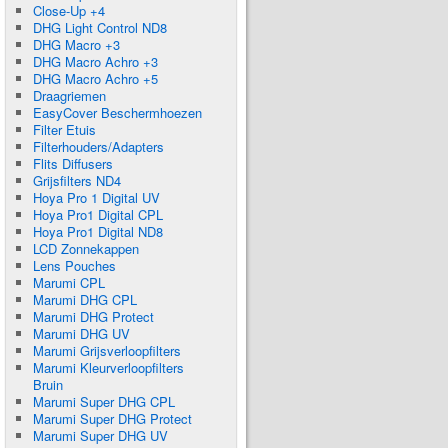
Close-Up +4
DHG Light Control ND8
DHG Macro +3
DHG Macro Achro +3
DHG Macro Achro +5
Draagriemen
EasyCover Beschermhoezen
Filter Etuis
Filterhouders/Adapters
Flits Diffusers
Grijsfilters ND4
Hoya Pro 1 Digital UV
Hoya Pro1 Digital CPL
Hoya Pro1 Digital ND8
LCD Zonnekappen
Lens Pouches
Marumi CPL
Marumi DHG CPL
Marumi DHG Protect
Marumi DHG UV
Marumi Grijsverloopfilters
Marumi Kleurverloopfilters
Bruin
Marumi Super DHG CPL
Marumi Super DHG Protect
Marumi Super DHG UV