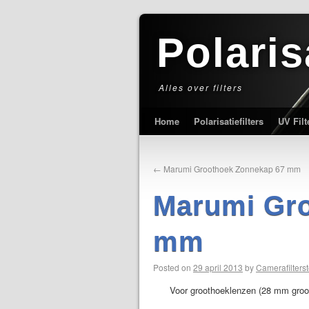
Polaris
Alles over filters
Home
Polarisatiefilters
UV Filt
←
Marumi Groothoek Zonnekap 67 mm
Marumi Gr
mm
Posted on
29 april 2013
by
Camerafilterst
Voor groothoeklenzen (28 mm groo