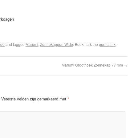
erkdagen
ide
and tagged
Marumi
,
Zonnekappen Wide
. Bookmark the
permalink
.
Marumi Groothoek Zonnekap 77 mm
→
Vereiste velden zijn gemarkeerd met
*