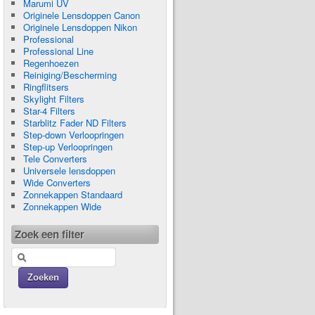
Marumi UV
Originele Lensdoppen Canon
Originele Lensdoppen Nikon
Professional
Professional Line
Regenhoezen
Reiniging/Bescherming
Ringflitsers
Skylight Filters
Star-4 Filters
Starblitz Fader ND Filters
Step-down Verloopringen
Step-up Verloopringen
Tele Converters
Universele lensdoppen
Wide Converters
Zonnekappen Standaard
Zonnekappen Wide
Zoek een filter