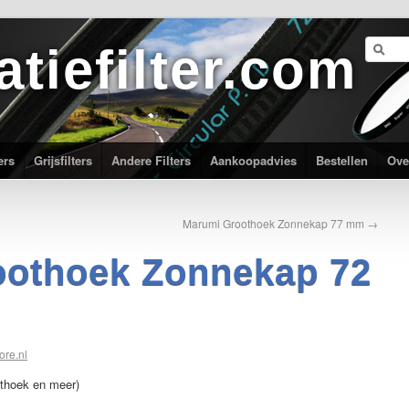
atiefilter.com
ers
Grijsfilters
Andere Filters
Aankoopadvies
Bestellen
Ove
Marumi Groothoek Zonnekap 77 mm
→
oothoek Zonnekap 72
ore.nl
thoek en meer)