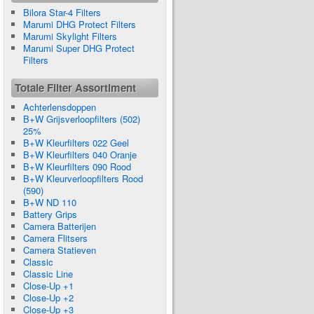
Bilora Star-4 Filters
Marumi DHG Protect Filters
Marumi Skylight Filters
Marumi Super DHG Protect
Filters
Totale Filter Assortiment
Achterlensdoppen
B+W Grijsverloopfilters (502)
25%
B+W Kleurfilters 022 Geel
B+W Kleurfilters 040 Oranje
B+W Kleurfilters 090 Rood
B+W Kleurverloopfilters Rood
(590)
B+W ND 110
Battery Grips
Camera Batterijen
Camera Flitsers
Camera Statieven
Classic
Classic Line
Close-Up +1
Close-Up +2
Close-Up +3