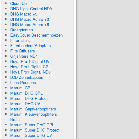
Close-Up +4
DHG Light Control ND8
DHG Macro +3
DHG Macro Achro +3
DHG Macro Achro +5
Draagriemen
EasyCover Beschermhoezen
Filter Etuis
Filterhouders/Adapters
Flits Diffusers
Grijsfilters ND4
Hoya Pro 1 Digital UV
Hoya Pro1 Digital CPL
Hoya Pro1 Digital ND8
LCD Zonnekappen
Lens Pouches
Marumi CPL
Marumi DHG CPL
Marumi DHG Protect
Marumi DHG UV
Marumi Grijsverloopfilters
Marumi Kleurverloopfilters
Bruin
Marumi Super DHG CPL
Marumi Super DHG Protect
Marumi Super DHG UV