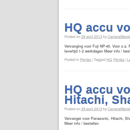
HQ accu vo
Posted on
29 april 2013
by
Camerafilterst
Vervanging voor Fuji NP-45. Voor o.a. 
levertijd 1-2 werkdagen Meer info / bes
Posted in
Pentax
|
Tagged
HQ
,
Pentax
|
L
HQ accu vo
Hitachi, Sh
Posted on
29 april 2013
by
Camerafilterst
Vervanger voor Panasonic, Hitachi, Sha
Meer info / bestellen