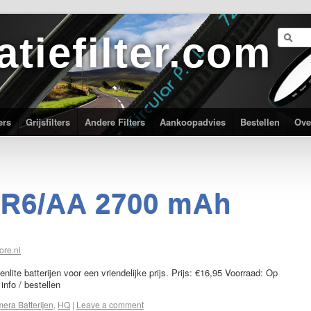
atiefilter.com
ers
Grijsfilters
Andere Filters
Aankoopadvies
Bestellen
Ove
 R6/AA 2700 mAh
ore.nl
lite batterijen voor een vriendelijke prijs. Prijs: €16,95 Voorraad: Op
info / bestellen
era Batterijen
,
HQ
|
Leave a comment