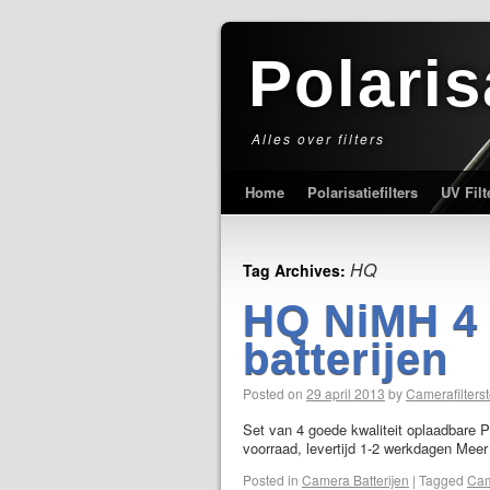
Polaris
Alles over filters
Home
Polarisatiefilters
UV Filt
HQ
Tag Archives:
HQ NiMH 4
batterijen
Posted on
29 april 2013
by
Camerafilterst
Set van 4 goede kwaliteit oplaadbare Pen
voorraad, levertijd 1-2 werkdagen Meer 
Posted in
Camera Batterijen
|
Tagged
Cam