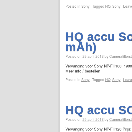
Posted in
Sony
|
Tagged
HQ
,
Sony
|
Leav
HQ accu So
mAh)
Posted on
29 april 2013
by
Camerafilterst
Vervanging voor Sony NP-FH100. 1900 m
Meer info / bestellen
Posted in
Sony
|
Tagged
HQ
,
Sony
|
Leav
HQ accu S
Posted on
29 april 2013
by
Camerafilterst
Vervanging voor Sony NP-FH120 Prijs: 