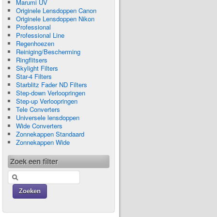
Marumi UV
Originele Lensdoppen Canon
Originele Lensdoppen Nikon
Professional
Professional Line
Regenhoezen
Reiniging/Bescherming
Ringflitsers
Skylight Filters
Star-4 Filters
Starblitz Fader ND Filters
Step-down Verloopringen
Step-up Verloopringen
Tele Converters
Universele lensdoppen
Wide Converters
Zonnekappen Standaard
Zonnekappen Wide
Zoek een filter