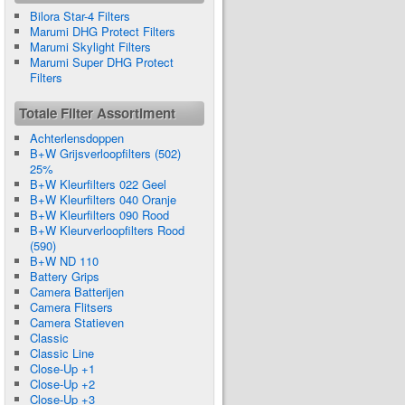
Bilora Star-4 Filters
Marumi DHG Protect Filters
Marumi Skylight Filters
Marumi Super DHG Protect
Filters
Totale Filter Assortiment
Achterlensdoppen
B+W Grijsverloopfilters (502)
25%
B+W Kleurfilters 022 Geel
B+W Kleurfilters 040 Oranje
B+W Kleurfilters 090 Rood
B+W Kleurverloopfilters Rood
(590)
B+W ND 110
Battery Grips
Camera Batterijen
Camera Flitsers
Camera Statieven
Classic
Classic Line
Close-Up +1
Close-Up +2
Close-Up +3