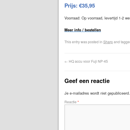
Prijs: €35,95
Voorraad: Op voorraad, levertijd 1-2 w
Meer info / bestellen
This entry was posted in
Sharp
and tagg
←
HQ accu voor Fuji NP-45
Geef een reactie
Je e-mailadres wordt niet gepubliceerd.
Reactie
*