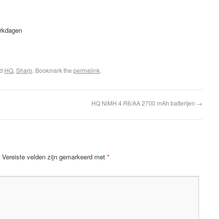
erkdagen
ed
HQ
,
Sharp
. Bookmark the
permalink
.
HQ NiMH 4 R6/AA 2700 mAh batterijen
→
Vereiste velden zijn gemarkeerd met
*