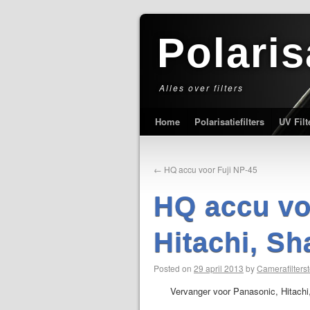
Polaris
Alles over filters
Home
Polarisatiefilters
UV Filt
←
HQ accu voor Fuji NP-45
HQ accu vo
Hitachi, Sh
Posted on
29 april 2013
by
Camerafilterst
Vervanger voor Panasonic, Hitachi