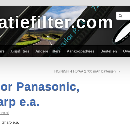
atiefilter.com
ers
Grijsfilters
Andere Filters
Aankoopadvies
Bestellen
Ove
HQ NiMH 4 R6/AA 2700 mAh batterijen
→
or Panasonic,
arp e.a.
ore.nl
, Sharp e.a.