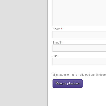
Naam
*
E-mail
*
Site
Mijn naam, e-mail en site opslaan in dez