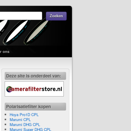
r ons
Deze site is onderdeel van:
Polarisatiefilter kopen
Hoya Pro1D CPL
Marumi CPL
Marumi DHG CPL
Marumi Super DHG CPL