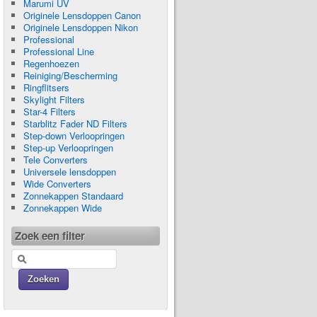
Marumi UV
Originele Lensdoppen Canon
Originele Lensdoppen Nikon
Professional
Professional Line
Regenhoezen
Reiniging/Bescherming
Ringflitsers
Skylight Filters
Star-4 Filters
Starblitz Fader ND Filters
Step-down Verloopringen
Step-up Verloopringen
Tele Converters
Universele lensdoppen
Wide Converters
Zonnekappen Standaard
Zonnekappen Wide
Zoek een filter