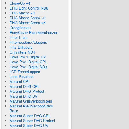
Close-Up +4
DHG Light Control ND8
DHG Macro +3
DHG Macro Achro +3
DHG Macro Achro +5
Draagriemen
EasyCover Beschermhoezen
Filter Etuis
Filterhouders/Adapters
Flits Diffusers
Grijsfilters ND4
Hoya Pro 1 Digital UV
Hoya Pro1 Digital CPL
Hoya Pro1 Digital ND8
LCD Zonnekappen
Lens Pouches
Marumi CPL
Marumi DHG CPL
Marumi DHG Protect
Marumi DHG UV
Marumi Grijsverloopfilters
Marumi Kleurverloopfilters
Bruin
Marumi Super DHG CPL
Marumi Super DHG Protect
Marumi Super DHG UV