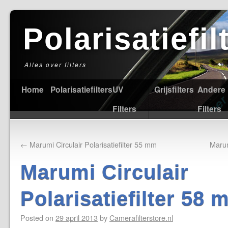
Polarisatiefi
Alles over filters
Home
Polarisatiefilters
UV
Grijsfilters
Andere
Filters
Filters
←
Marumi Circulair Polarisatiefilter 55 mm
Marum
Marumi Circulair
Polarisatiefilter 58
Posted on
29 april 2013
by
Camerafilterstore.nl