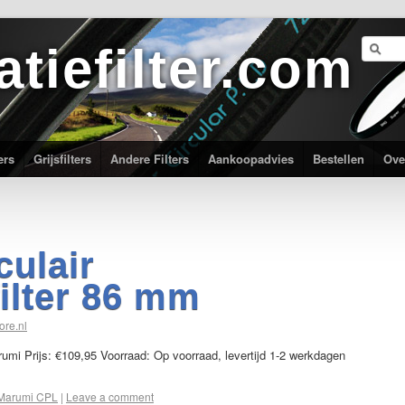
atiefilter.com
ers
Grijsfilters
Andere Filters
Aankoopadvies
Bestellen
Ove
culair
filter 86 mm
ore.nl
arumi Prijs: €109,95 Voorraad: Op voorraad, levertijd 1-2 werkdagen
Marumi CPL
|
Leave a comment