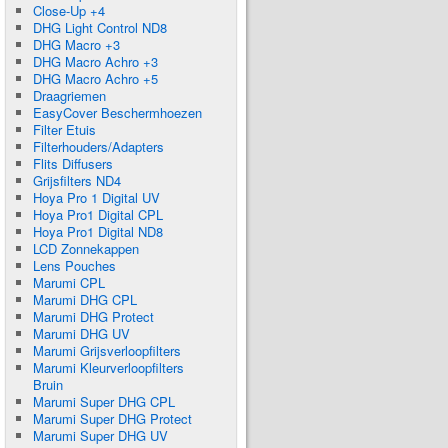
Close-Up +4
DHG Light Control ND8
DHG Macro +3
DHG Macro Achro +3
DHG Macro Achro +5
Draagriemen
EasyCover Beschermhoezen
Filter Etuis
Filterhouders/Adapters
Flits Diffusers
Grijsfilters ND4
Hoya Pro 1 Digital UV
Hoya Pro1 Digital CPL
Hoya Pro1 Digital ND8
LCD Zonnekappen
Lens Pouches
Marumi CPL
Marumi DHG CPL
Marumi DHG Protect
Marumi DHG UV
Marumi Grijsverloopfilters
Marumi Kleurverloopfilters
Bruin
Marumi Super DHG CPL
Marumi Super DHG Protect
Marumi Super DHG UV