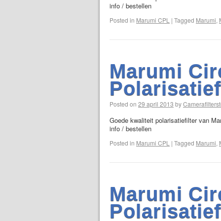
info / bestellen
Posted in
Marumi CPL
|
Tagged
Marumi
,
Marumi Cir
Polarisatie
Posted on
29 april 2013
by
Camerafilterst
Goede kwaliteit polarisatiefilter van M
info / bestellen
Posted in
Marumi CPL
|
Tagged
Marumi
,
Marumi Cir
Polarisatie