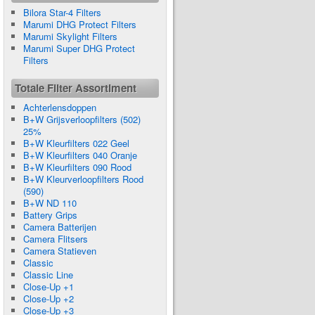
Bilora Star-4 Filters
Marumi DHG Protect Filters
Marumi Skylight Filters
Marumi Super DHG Protect
Filters
Totale Filter Assortiment
Achterlensdoppen
B+W Grijsverloopfilters (502)
25%
B+W Kleurfilters 022 Geel
B+W Kleurfilters 040 Oranje
B+W Kleurfilters 090 Rood
B+W Kleurverloopfilters Rood
(590)
B+W ND 110
Battery Grips
Camera Batterijen
Camera Flitsers
Camera Statieven
Classic
Classic Line
Close-Up +1
Close-Up +2
Close-Up +3