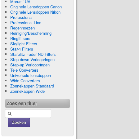
Marumi UV
Originele Lensdoppen Canon
Originele Lensdoppen Nikon
Professional
Professional Line
Regenhoezen
Reiniging/Bescherming
Ringflitsers
Skylight Filters
Star-4 Filters
Starblitz Fader ND Filters
Step-down Verloopringen
Step-up Verloopringen
Tele Converters
Universele lensdoppen
Wide Converters
Zonnekappen Standaard
Zonnekappen Wide
Zoek een filter