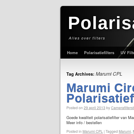
Polaris
Alles over filters
Home
Polarisatiefilters
UV Filt
Marumi CPL
Tag Archives:
Marumi Cir
Polarisatie
Posted on
29 april 2013
by
Camerafilterst
Goede kwaliteit polarisatiefilter van M
Meer info / bestellen
Posted in
Marumi CPL
|
Tagged
Marumi
,