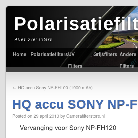
Polarisatiefi
Alles over filters
Home
Polarisatiefilters
UV
Grijsfilters
Andere
Filters
Filters
←
HQ accu Sony NP-FH100 (1900 mAh)
HQ accu SONY NP-
Posted on
29 april 2013
by
Camerafilterstore.nl
Vervanging voor Sony NP-FH120