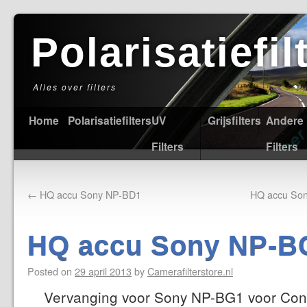
Polarisatiefi
Alles over filters
Home
Polarisatiefilters
UV
Grijsfilters
Andere
Filters
Filters
←
HQ accu Sony NP-BD1
HQ accu Son
HQ accu Sony NP-B
Posted on
29 april 2013
by
Camerafilterstore.nl
Vervanging voor Sony NP-BG1 voor Con