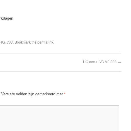
erkdagen
HQ
,
JVC
. Bookmark the
permalink
.
HQ accu JVC VF-808
→
Vereiste velden zijn gemarkeerd met
*