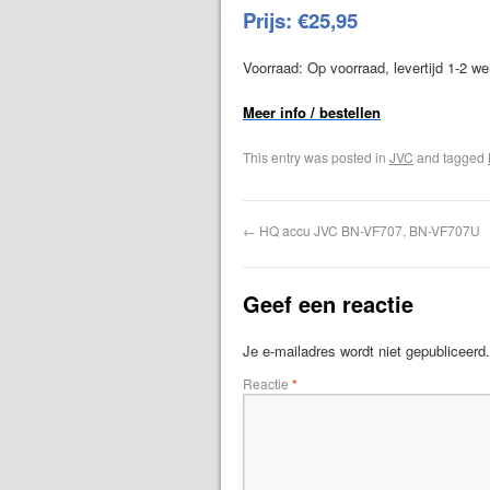
Prijs: €25,95
Voorraad: Op voorraad, levertijd 1-2 w
Meer info / bestellen
This entry was posted in
JVC
and tagged
←
HQ accu JVC BN-VF707, BN-VF707U
Geef een reactie
Je e-mailadres wordt niet gepubliceerd.
Reactie
*