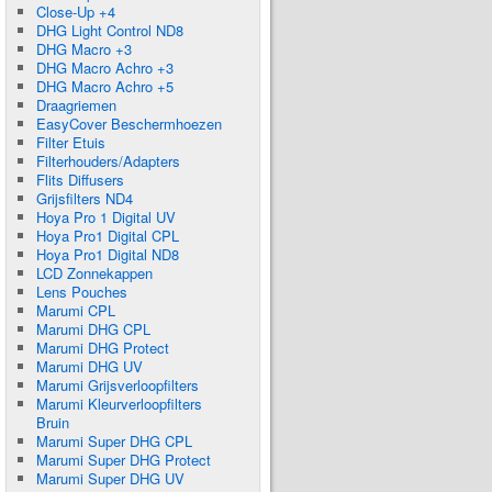
Close-Up +4
DHG Light Control ND8
DHG Macro +3
DHG Macro Achro +3
DHG Macro Achro +5
Draagriemen
EasyCover Beschermhoezen
Filter Etuis
Filterhouders/Adapters
Flits Diffusers
Grijsfilters ND4
Hoya Pro 1 Digital UV
Hoya Pro1 Digital CPL
Hoya Pro1 Digital ND8
LCD Zonnekappen
Lens Pouches
Marumi CPL
Marumi DHG CPL
Marumi DHG Protect
Marumi DHG UV
Marumi Grijsverloopfilters
Marumi Kleurverloopfilters
Bruin
Marumi Super DHG CPL
Marumi Super DHG Protect
Marumi Super DHG UV