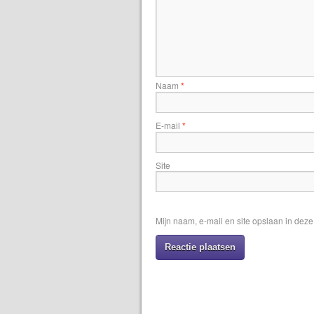
Naam
*
E-mail
*
Site
Mijn naam, e-mail en site opslaan in dez