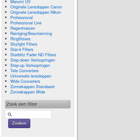
Marumi UV
Originele Lensdoppen Canon
Originele Lensdoppen Nikon
Professional
Professional Line
Regenhoezen
Reiniging/Bescherming
Ringflitsers
Skylight Filters
Star-4 Filters
Starblitz Fader ND Filters
Step-down Verloopringen
Step-up Verloopringen
Tele Converters
Universele lensdoppen
Wide Converters
Zonnekappen Standaard
Zonnekappen Wide
Zoek een filter