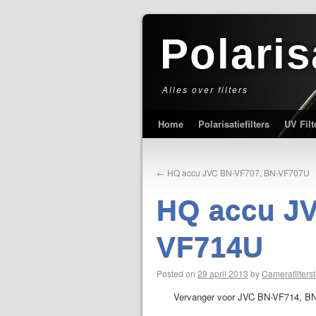
Polaris
Alles over filters
Home
Polarisatiefilters
UV Filt
←
HQ accu JVC BN-VF707, BN-VF707U
HQ accu J
VF714U
Posted on
29 april 2013
by
Camerafilterst
Vervanger voor JVC BN-VF714, B