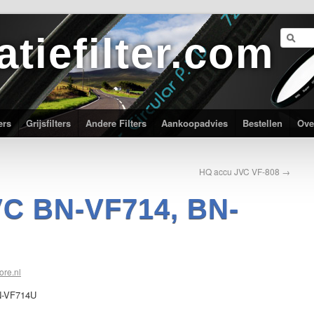
atiefilter.com
ers
Grijsfilters
Andere Filters
Aankoopadvies
Bestellen
Ove
HQ accu JVC VF-808
→
VC BN-VF714, BN-
ore.nl
N-VF714U