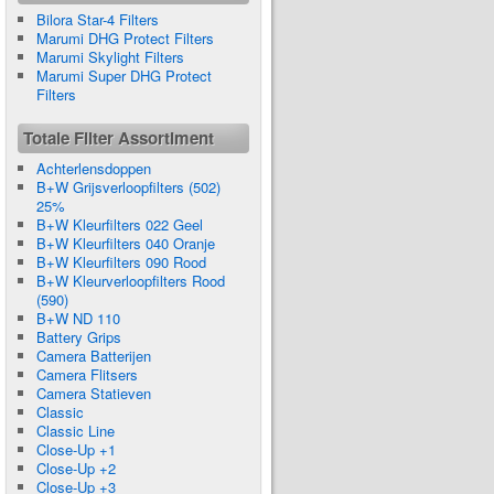
Bilora Star-4 Filters
Marumi DHG Protect Filters
Marumi Skylight Filters
Marumi Super DHG Protect
Filters
Totale Filter Assortiment
Achterlensdoppen
B+W Grijsverloopfilters (502)
25%
B+W Kleurfilters 022 Geel
B+W Kleurfilters 040 Oranje
B+W Kleurfilters 090 Rood
B+W Kleurverloopfilters Rood
(590)
B+W ND 110
Battery Grips
Camera Batterijen
Camera Flitsers
Camera Statieven
Classic
Classic Line
Close-Up +1
Close-Up +2
Close-Up +3