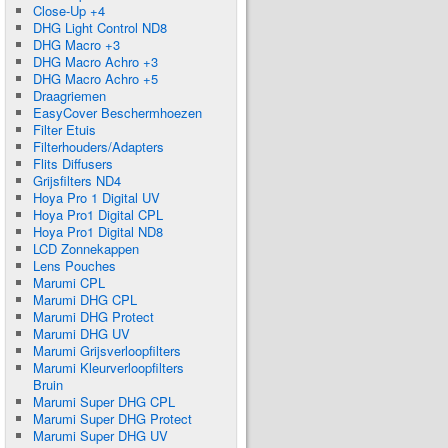
Close-Up +4
DHG Light Control ND8
DHG Macro +3
DHG Macro Achro +3
DHG Macro Achro +5
Draagriemen
EasyCover Beschermhoezen
Filter Etuis
Filterhouders/Adapters
Flits Diffusers
Grijsfilters ND4
Hoya Pro 1 Digital UV
Hoya Pro1 Digital CPL
Hoya Pro1 Digital ND8
LCD Zonnekappen
Lens Pouches
Marumi CPL
Marumi DHG CPL
Marumi DHG Protect
Marumi DHG UV
Marumi Grijsverloopfilters
Marumi Kleurverloopfilters
Bruin
Marumi Super DHG CPL
Marumi Super DHG Protect
Marumi Super DHG UV