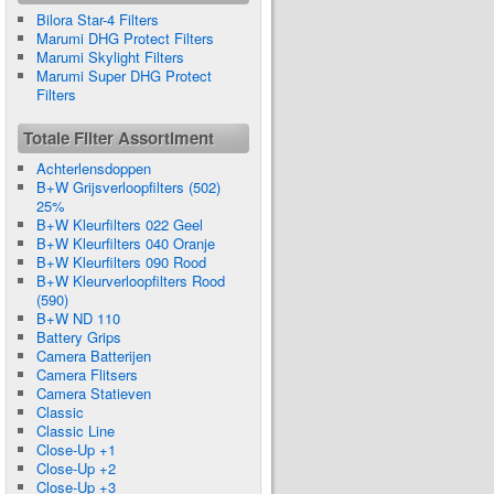
Bilora Star-4 Filters
Marumi DHG Protect Filters
Marumi Skylight Filters
Marumi Super DHG Protect
Filters
Totale Filter Assortiment
Achterlensdoppen
B+W Grijsverloopfilters (502)
25%
B+W Kleurfilters 022 Geel
B+W Kleurfilters 040 Oranje
B+W Kleurfilters 090 Rood
B+W Kleurverloopfilters Rood
(590)
B+W ND 110
Battery Grips
Camera Batterijen
Camera Flitsers
Camera Statieven
Classic
Classic Line
Close-Up +1
Close-Up +2
Close-Up +3