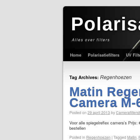
Polaris
Alles over filters
Home
Polarisatiefilters
UV Filt
Regenhoezen
Tag Archives:
Matin Rege
Camera M-
Posted on
29 april 2013
by
Camerafilterst
Voor alle spiegelreflex camera’s Prijs:
bestellen
Posted in
Regenhoezen
|
Tagged
Matin
,