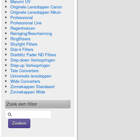
Marumi UV
Originele Lensdoppen Canon
Originele Lensdoppen Nikon
Professional
Professional Line
Regenhoezen
Reiniging/Bescherming
Ringflitsers
Skylight Filters
Star-4 Filters
Starblitz Fader ND Filters
Step-down Verloopringen
Step-up Verloopringen
Tele Converters
Universele lensdoppen
Wide Converters
Zonnekappen Standaard
Zonnekappen Wide
Zoek een filter