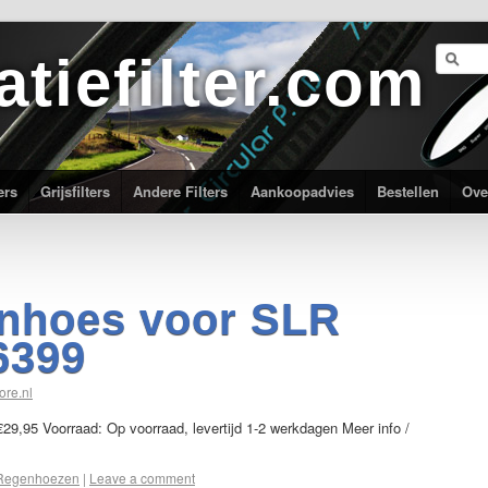
atiefilter.com
ers
Grijsfilters
Andere Filters
Aankoopadvies
Bestellen
Ove
nhoes voor SLR
6399
ore.nl
 €29,95 Voorraad: Op voorraad, levertijd 1-2 werkdagen Meer info /
Regenhoezen
|
Leave a comment