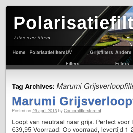
Polarisatiefi
Alles over filters
Home
Polarisatiefilters
UV
Grijsfilters
Andere
Filters
Filters
Marumi Grijsverloopfilt
Tag Archives:
Marumi Grijsverloop
Posted on
29 april 2013
by
Camerafilterstore.nl
Loopt van neutraal naar grijs. Perfect voor
€39,95 Voorraad: Op voorraad, levertijd 1-