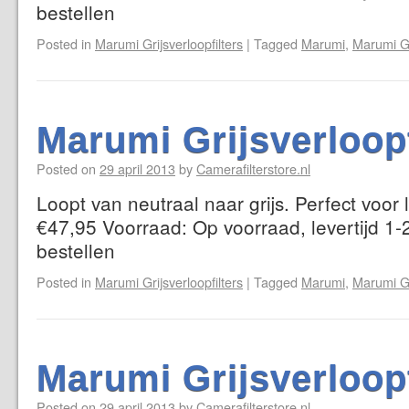
bestellen
Posted in
Marumi Grijsverloopfilters
|
Tagged
Marumi
,
Marumi Gr
Marumi Grijsverloop
Posted on
29 april 2013
by
Camerafilterstore.nl
Loopt van neutraal naar grijs. Perfect voor
€47,95 Voorraad: Op voorraad, levertijd 1-
bestellen
Posted in
Marumi Grijsverloopfilters
|
Tagged
Marumi
,
Marumi Gr
Marumi Grijsverloop
Posted on
29 april 2013
by
Camerafilterstore.nl