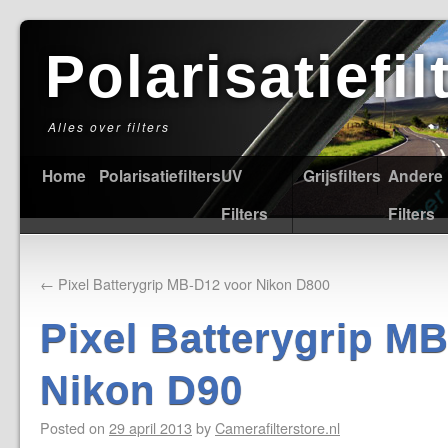
Polarisatiefi
Alles over filters
Home
Polarisatiefilters
UV
Grijsfilters
Andere
Filters
Filters
←
Pixel Batterygrip MB-D12 voor Nikon D800
Pixel Batterygrip M
Nikon D90
Posted on
29 april 2013
by
Camerafilterstore.nl