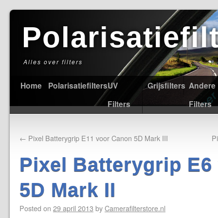
Polarisatiefi
Alles over filters
Home
Polarisatiefilters
UV
Grijsfilters
Andere
Filters
Filters
←
Pixel Batterygrip E11 voor Canon 5D Mark III
P
Pixel Batterygrip E
5D Mark II
Posted on
29 april 2013
by
Camerafilterstore.nl