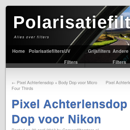
Polarisatiefi
Alles over filters
Home
Polarisatiefilters
UV
Grijsfilters
Andere
Filters
Filters
←
Pixel Achterlensdop + Body Dop voor Micro
Pixel Achte
Four Thirds
Pixel Achterlensdop
Dop voor Nikon
Posted on
29 april 2013
by
Camerafilterstore.nl