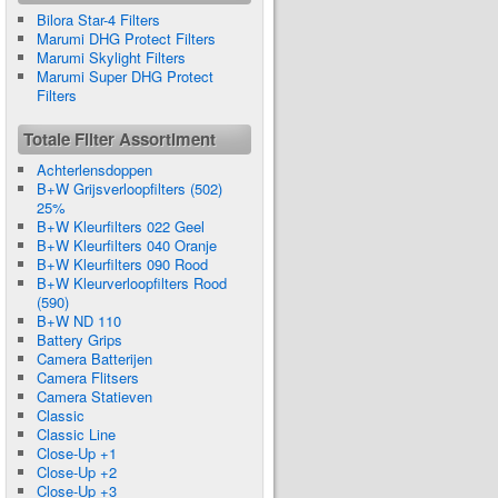
Bilora Star-4 Filters
Marumi DHG Protect Filters
Marumi Skylight Filters
Marumi Super DHG Protect
Filters
Totale Filter Assortiment
Achterlensdoppen
B+W Grijsverloopfilters (502)
25%
B+W Kleurfilters 022 Geel
B+W Kleurfilters 040 Oranje
B+W Kleurfilters 090 Rood
B+W Kleurverloopfilters Rood
(590)
B+W ND 110
Battery Grips
Camera Batterijen
Camera Flitsers
Camera Statieven
Classic
Classic Line
Close-Up +1
Close-Up +2
Close-Up +3