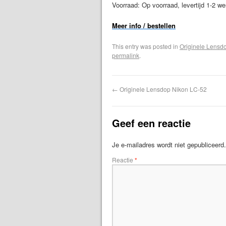
Voorraad: Op voorraad, levertijd 1-2 w
Meer info / bestellen
This entry was posted in
Originele Lensd
permalink
.
←
Originele Lensdop Nikon LC-52
Geef een reactie
Je e-mailadres wordt niet gepubliceerd.
Reactie
*