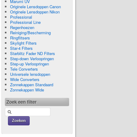
Marumi UV
Originele Lensdoppen Canon
Originele Lensdoppen Nikon
Professional
Professional Line
Regenhoezen
Reiniging/Bescherming
Ringflitsers
Skylight Filters
Star-4 Filters
Starblitz Fader ND Filters
Step-down Verloopringen
Step-up Verloopringen
Tele Converters
Universele lensdoppen
Wide Converters
Zonnekappen Standaard
Zonnekappen Wide
Zoek een filter