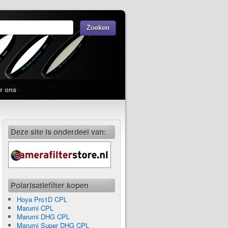
r ons
Deze site is onderdeel van:
Polarisatiefilter kopen
Hoya Pro1D CPL
Marumi CPL
Marumi DHG CPL
Marumi Super DHG CPL