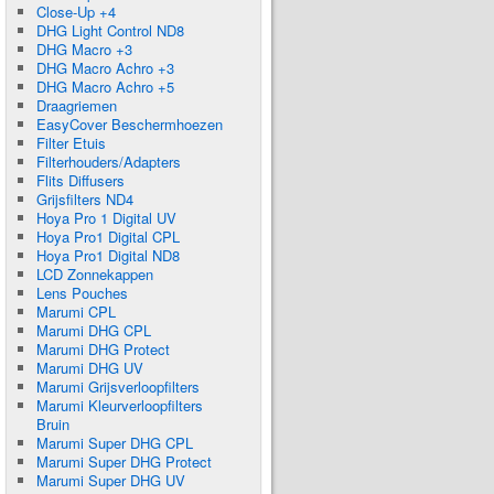
Close-Up +4
DHG Light Control ND8
DHG Macro +3
DHG Macro Achro +3
DHG Macro Achro +5
Draagriemen
EasyCover Beschermhoezen
Filter Etuis
Filterhouders/Adapters
Flits Diffusers
Grijsfilters ND4
Hoya Pro 1 Digital UV
Hoya Pro1 Digital CPL
Hoya Pro1 Digital ND8
LCD Zonnekappen
Lens Pouches
Marumi CPL
Marumi DHG CPL
Marumi DHG Protect
Marumi DHG UV
Marumi Grijsverloopfilters
Marumi Kleurverloopfilters
Bruin
Marumi Super DHG CPL
Marumi Super DHG Protect
Marumi Super DHG UV