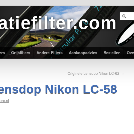
atiefilter.com
ers
Grijsfilters
Andere Filters
Aankoopadvies
Bestellen
Ove
Originele Lensdop Nikon LC-62
→
Lensdop Nikon LC-58
ore.nl