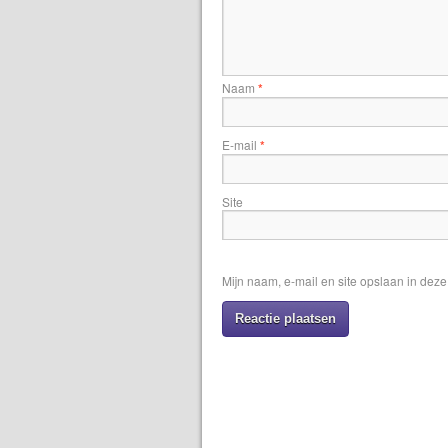
Naam
*
E-mail
*
Site
Mijn naam, e-mail en site opslaan in dez