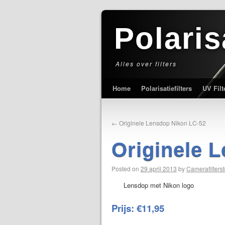
Polaris
Alles over filters
Home
Polarisatiefilters
UV Filt
←
Originele Lensdop Nikon LC-52
Originele 
Posted on
29 april 2013
by
Camerafilterst
Lensdop met Nikon logo
Prijs: €11,95