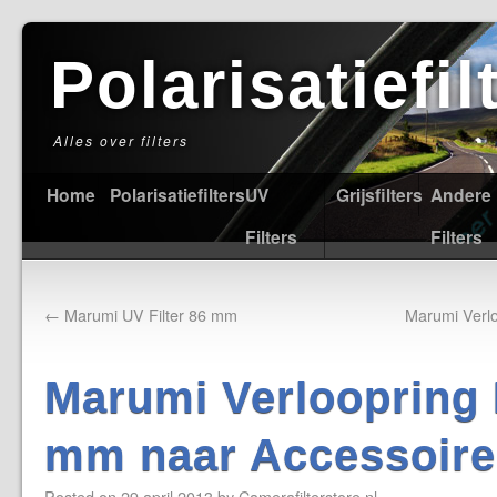
Polarisatiefi
Alles over filters
Home
Polarisatiefilters
UV
Grijsfilters
Andere
Filters
Filters
←
Marumi UV Filter 86 mm
Marumi Verl
Marumi Verloopring 
mm naar Accessoir
Posted on
29 april 2013
by
Camerafilterstore.nl