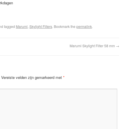
erkdagen
nd tagged
Marumi
,
Skylight Filters
. Bookmark the
permalink
.
Marumi Skylight Filter 58 mm
→
Vereiste velden zijn gemarkeerd met
*