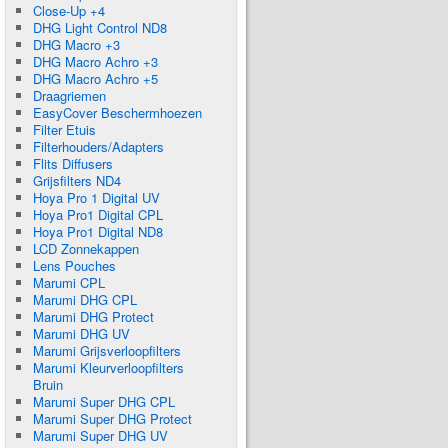
Close-Up +4
DHG Light Control ND8
DHG Macro +3
DHG Macro Achro +3
DHG Macro Achro +5
Draagriemen
EasyCover Beschermhoezen
Filter Etuis
Filterhouders/Adapters
Flits Diffusers
Grijsfilters ND4
Hoya Pro 1 Digital UV
Hoya Pro1 Digital CPL
Hoya Pro1 Digital ND8
LCD Zonnekappen
Lens Pouches
Marumi CPL
Marumi DHG CPL
Marumi DHG Protect
Marumi DHG UV
Marumi Grijsverloopfilters
Marumi Kleurverloopfilters
Bruin
Marumi Super DHG CPL
Marumi Super DHG Protect
Marumi Super DHG UV