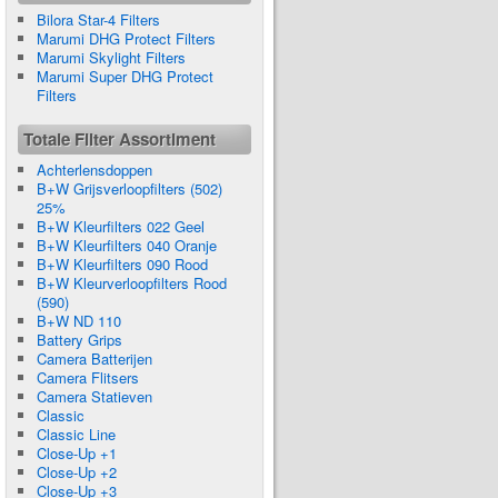
Bilora Star-4 Filters
Marumi DHG Protect Filters
Marumi Skylight Filters
Marumi Super DHG Protect
Filters
Totale Filter Assortiment
Achterlensdoppen
B+W Grijsverloopfilters (502)
25%
B+W Kleurfilters 022 Geel
B+W Kleurfilters 040 Oranje
B+W Kleurfilters 090 Rood
B+W Kleurverloopfilters Rood
(590)
B+W ND 110
Battery Grips
Camera Batterijen
Camera Flitsers
Camera Statieven
Classic
Classic Line
Close-Up +1
Close-Up +2
Close-Up +3