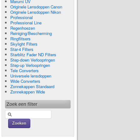
Marumi UV
Originele Lensdoppen Canon
Originele Lensdoppen Nikon
Professional
Professional Line
Regenhoezen
Reiniging/Bescherming
Ringflitsers
Skylight Filters
Star-4 Filters
Starblitz Fader ND Filters
Step-down Verloopringen
Step-up Verloopringen
Tele Converters
Universele lensdoppen
Wide Converters
Zonnekappen Standaard
Zonnekappen Wide
Zoek een filter