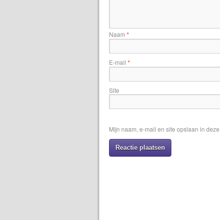
Naam
*
E-mail
*
Site
Mijn naam, e-mail en site opslaan in dez