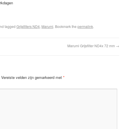
erkdagen
nd tagged
Grijsfilters ND4
,
Marumi
. Bookmark the
permalink
.
Marumi Grijsfilter ND4x 72 mm
→
Vereiste velden zijn gemarkeerd met
*