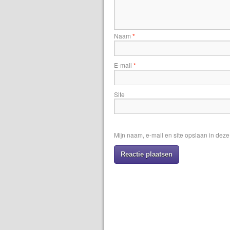
Naam
*
E-mail
*
Site
Mijn naam, e-mail en site opslaan in dez