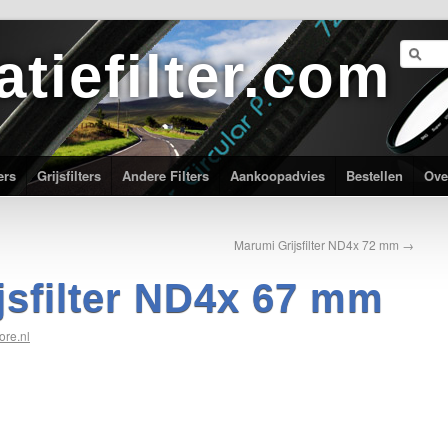
atiefilter.com
ers
Grijsfilters
Andere Filters
Aankoopadvies
Bestellen
Ove
Marumi Grijsfilter ND4x 72 mm
→
jsfilter ND4x 67 mm
ore.nl