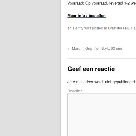
Voorraad: Op voorraad, levertijd 1-2 w
Meer info / bestellen
This entry was posted in
Grijsfilters ND4
a
←
Marumi Grijsfilter ND4x 62 mm
Geef een reactie
Je e-mailadres wordt niet gepubliceerd.
Reactie
*