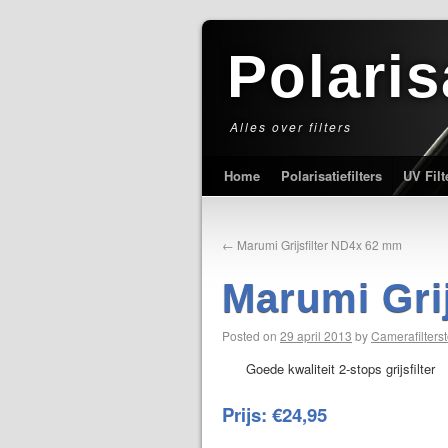
Polaris
Alles over filters
Home
Polarisatiefilters
UV Filt
←
Marumi Grijsfilter ND4x 62 mm
Marumi Gri
Posted on
29 april 2013
by
Camerafilterst
Goede kwaliteit 2-stops grijsfilter
Prijs: €24,95