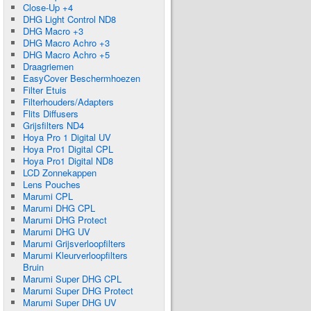
Close-Up +4
DHG Light Control ND8
DHG Macro +3
DHG Macro Achro +3
DHG Macro Achro +5
Draagriemen
EasyCover Beschermhoezen
Filter Etuis
Filterhouders/Adapters
Flits Diffusers
Grijsfilters ND4
Hoya Pro 1 Digital UV
Hoya Pro1 Digital CPL
Hoya Pro1 Digital ND8
LCD Zonnekappen
Lens Pouches
Marumi CPL
Marumi DHG CPL
Marumi DHG Protect
Marumi DHG UV
Marumi Grijsverloopfilters
Marumi Kleurverloopfilters
Bruin
Marumi Super DHG CPL
Marumi Super DHG Protect
Marumi Super DHG UV