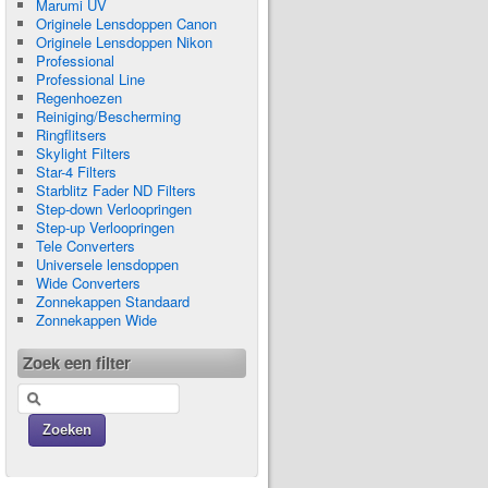
Marumi UV
Originele Lensdoppen Canon
Originele Lensdoppen Nikon
Professional
Professional Line
Regenhoezen
Reiniging/Bescherming
Ringflitsers
Skylight Filters
Star-4 Filters
Starblitz Fader ND Filters
Step-down Verloopringen
Step-up Verloopringen
Tele Converters
Universele lensdoppen
Wide Converters
Zonnekappen Standaard
Zonnekappen Wide
Zoek een filter