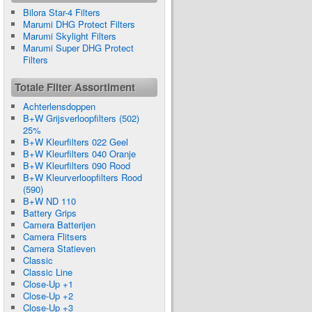
Bilora Star-4 Filters
Marumi DHG Protect Filters
Marumi Skylight Filters
Marumi Super DHG Protect
Filters
Totale Filter Assortiment
Achterlensdoppen
B+W Grijsverloopfilters (502)
25%
B+W Kleurfilters 022 Geel
B+W Kleurfilters 040 Oranje
B+W Kleurfilters 090 Rood
B+W Kleurverloopfilters Rood
(590)
B+W ND 110
Battery Grips
Camera Batterijen
Camera Flitsers
Camera Statieven
Classic
Classic Line
Close-Up +1
Close-Up +2
Close-Up +3