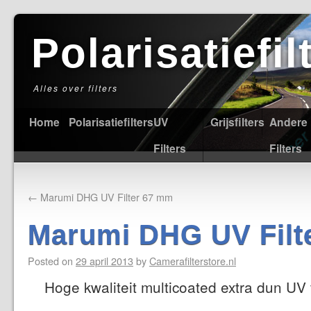
Polarisatiefi
Alles over filters
Home
Polarisatiefilters
UV
Grijsfilters
Andere
Filters
Filters
←
Marumi DHG UV Filter 67 mm
Marumi DHG UV Filt
Posted on
29 april 2013
by
Camerafilterstore.nl
Hoge kwaliteit multicoated extra dun UV f