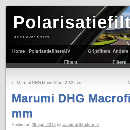
Polarisatiefi
Alles over filters
Home
Polarisatiefilters
UV
Grijsfilters
Andere
Filters
Filters
←
Marumi DHG Macrofilter +3 62 mm
M
Marumi DHG Macrofil
mm
Posted on
29 april 2013
by
Camerafilterstore.nl