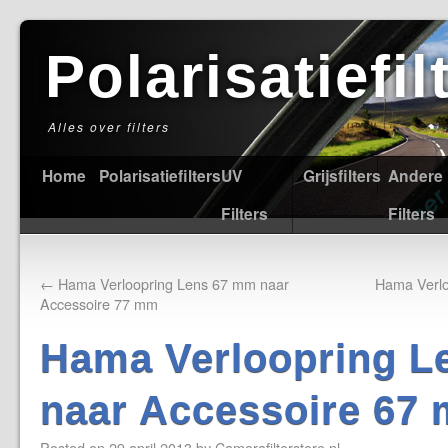
Polarisatiefi
Alles over filters
Home
Polarisatiefilters
UV
Grijsfilters
Andere
Filters
Filters
←
Hama Verloopring Lens 67 mm naar
Hama Verlo
Accessoire 77 mm
Hama Verloopring L
naar Accessoire 67
Posted on
29 april 2013
by
Camerafilterstore.nl