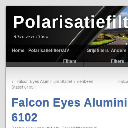
Polarisatiefi
Alles over filters
Home
Polarisatiefilters
UV
Grijsfilters
Andere
Filters
Filters
←
Falcon Eyes Aluminium Statief + Eenbeen
Falc
Statief 6103H
Falcon Eyes Alumini
6102
Posted on
29 april 2013
by
Camerafilterstore.nl