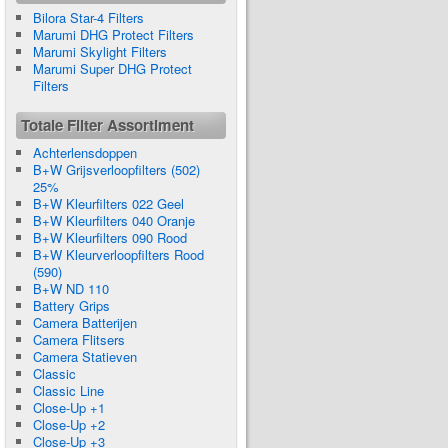
Bilora Star-4 Filters
Marumi DHG Protect Filters
Marumi Skylight Filters
Marumi Super DHG Protect
Filters
Totale Filter Assortiment
Achterlensdoppen
B+W Grijsverloopfilters (502)
25%
B+W Kleurfilters 022 Geel
B+W Kleurfilters 040 Oranje
B+W Kleurfilters 090 Rood
B+W Kleurverloopfilters Rood
(590)
B+W ND 110
Battery Grips
Camera Batterijen
Camera Flitsers
Camera Statieven
Classic
Classic Line
Close-Up +1
Close-Up +2
Close-Up +3