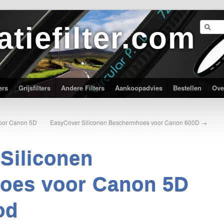
atiefilter.com
ers
Grijsfilters
Andere Filters
Aankoopadvies
Bestellen
Ove
oor Canon 5D
EasyCover Siliconen Beschermhoes voor Canon 600D
→
Siliconen
oes voor Canon 5D
od