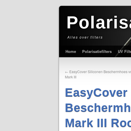
Polaris
Alles over filters
Home
Polarisatiefilters
UV Filt
←
EasyCover Siliconen Beschermhoes v
Mark III
EasyCover 
Beschermh
Mark III Ro