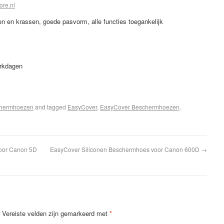
ore.nl
n en krassen, goede pasvorm, alle functies toegankelijk
erkdagen
chermhoezen
and tagged
EasyCover
,
EasyCover Beschermhoezen
.
oor Canon 5D
EasyCover Siliconen Beschermhoes voor Canon 600D
→
Vereiste velden zijn gemarkeerd met
*