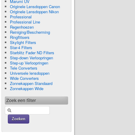
Marumi UV
Originele Lensdoppen Canon
Originele Lensdoppen Nikon
Professional
Professional Line
Regenhoezen
Reiniging/Bescherming
Ringflitsers
Skylight Filters
Star-4 Filters
Starblitz Fader ND Filters
Step-down Verloopringen
Step-up Verloopringen
Tele Converters
Universele lensdoppen
Wide Converters
Zonnekappen Standaard
Zonnekappen Wide
Zoek een filter