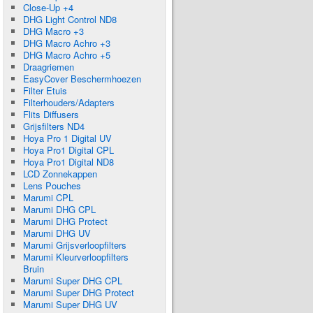
Close-Up +4
DHG Light Control ND8
DHG Macro +3
DHG Macro Achro +3
DHG Macro Achro +5
Draagriemen
EasyCover Beschermhoezen
Filter Etuis
Filterhouders/Adapters
Flits Diffusers
Grijsfilters ND4
Hoya Pro 1 Digital UV
Hoya Pro1 Digital CPL
Hoya Pro1 Digital ND8
LCD Zonnekappen
Lens Pouches
Marumi CPL
Marumi DHG CPL
Marumi DHG Protect
Marumi DHG UV
Marumi Grijsverloopfilters
Marumi Kleurverloopfilters
Bruin
Marumi Super DHG CPL
Marumi Super DHG Protect
Marumi Super DHG UV