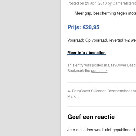
Posted on
29 april 2013
by
Camerafilterst
Meer grip, bescherming tegen stote
Prijs: €28,95
Voorraad: Op voorraad, levertijd 1-2 w
Meer info / bestellen
This entry was posted in
EasyCover Bes
Bookmark the
permalink
.
←
EasyCover Siliconen Beschermhoes v
Mark III
Geef een reactie
Je e-mailadres wordt niet gepubliceerd.