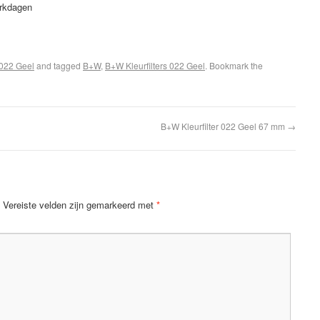
erkdagen
 022 Geel
and tagged
B+W
,
B+W Kleurfilters 022 Geel
. Bookmark the
B+W Kleurfilter 022 Geel 67 mm
→
Vereiste velden zijn gemarkeerd met
*