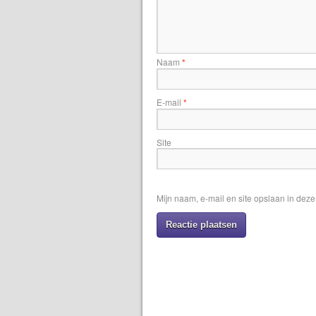
Naam
*
E-mail
*
Site
Mijn naam, e-mail en site opslaan in dez