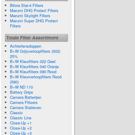
Bilora Star-4 Filters
Marumi DHG Protect Filters
Marumi Skylight Filters
Marumi Super DHG Protect
Filters
Totale Filter Assortiment
Achterlensdoppen
B+W Grijsverloopfilters (502)
25%
B+W Kleurfilters 022 Geel
B+W Kleurfilters 040 Oranje
B+W Kleurfilters 090 Rood
B+W Kleurverloopfilters Rood
(590)
B+W ND 110
Battery Grips
Camera Batterijen
Camera Flitsers
Camera Statieven
Classic
Classic Line
Close-Up +1
Close-Up +2
Close-Up +3