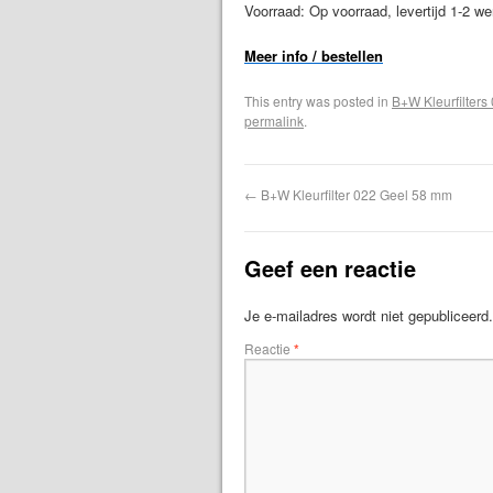
Voorraad: Op voorraad, levertijd 1-2 w
Meer info / bestellen
This entry was posted in
B+W Kleurfilters
permalink
.
←
B+W Kleurfilter 022 Geel 58 mm
Geef een reactie
Je e-mailadres wordt niet gepubliceerd.
Reactie
*