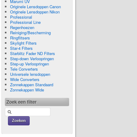
Marumi UV
Originele Lensdoppen Canon
Originele Lensdoppen Nikon
Professional
Professional Line
Regenhoezen
Reiniging/Bescherming
Ringflitsers
Skylight Filters
Star-4 Filters
Starblitz Fader ND Filters
Step-down Verloopringen
Step-up Verloopringen
Tele Converters
Universele lensdoppen
Wide Converters
Zonnekappen Standaard
Zonnekappen Wide
Zoek een filter