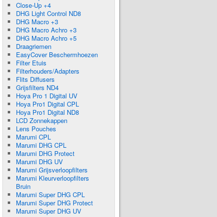
Close-Up +4
DHG Light Control ND8
DHG Macro +3
DHG Macro Achro +3
DHG Macro Achro +5
Draagriemen
EasyCover Beschermhoezen
Filter Etuis
Filterhouders/Adapters
Flits Diffusers
Grijsfilters ND4
Hoya Pro 1 Digital UV
Hoya Pro1 Digital CPL
Hoya Pro1 Digital ND8
LCD Zonnekappen
Lens Pouches
Marumi CPL
Marumi DHG CPL
Marumi DHG Protect
Marumi DHG UV
Marumi Grijsverloopfilters
Marumi Kleurverloopfilters
Bruin
Marumi Super DHG CPL
Marumi Super DHG Protect
Marumi Super DHG UV