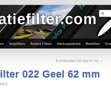
atiefilter.com
ers
Grijsfilters
Andere Filters
Aankoopadvies
Bestellen
Ove
B+W Kleurfilter 022 Geel 67 mm
→
ilter 022 Geel 62 mm
ore.nl