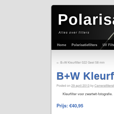
Polaris
Alles over filters
Home
Polarisatiefilters
UV Filt
←
B+W Kleurfilter 022 Geel 58 mm
B+W Kleurf
Posted on
29 april 2013
by
Camerafilterst
Kleurfilter voor zwartwit-fotografie.
Prijs: €40,95