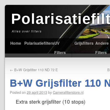
Polarisatiefi
Alles over filters
Home
Polarisatiefilters
UV
Grijsfilters
Andere
Filters
Filters
←
B+W Grijsfilter 110 ND 72 E
B
B+W Grijsfilter 110 
Posted on
29 april 2013
by
Camerafilterstore.nl
Extra sterk grijsfilter (10 stops)