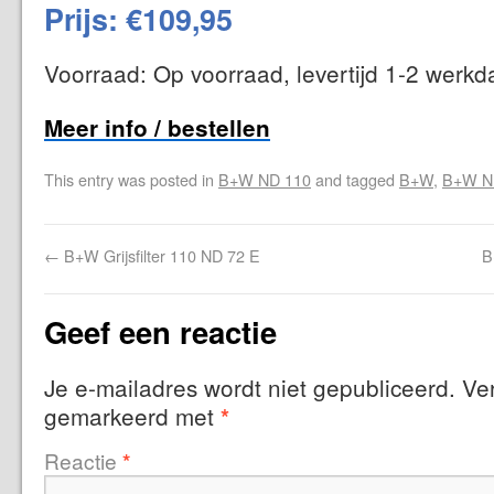
Prijs: €109,95
Voorraad: Op voorraad, levertijd 1-2 werk
Meer info / bestellen
This entry was posted in
B+W ND 110
and tagged
B+W
,
B+W N
←
B+W Grijsfilter 110 ND 72 E
B
Geef een reactie
Je e-mailadres wordt niet gepubliceerd.
Ver
gemarkeerd met
*
Reactie
*