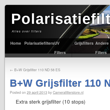
Polarisatiefi
Alles over filters
Home
Polarisatiefilters
UV
Grijsfilters
Andere
Filters
Filters
←
B+W Grijsfilter 110 ND 58 ES
B+W Grijsfilter 110 
Posted on
29 april 2013
by
Camerafilterstore.nl
Extra sterk grijsfilter (10 stops)