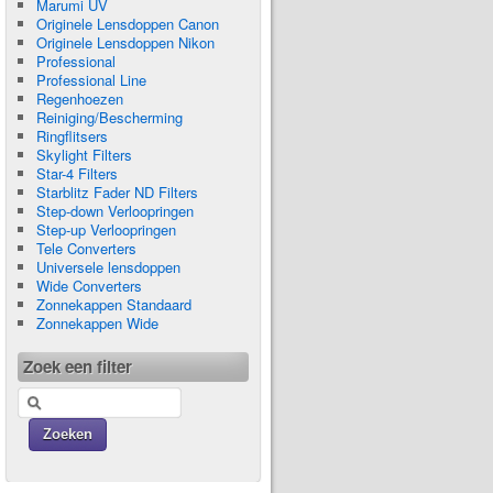
Marumi UV
Originele Lensdoppen Canon
Originele Lensdoppen Nikon
Professional
Professional Line
Regenhoezen
Reiniging/Bescherming
Ringflitsers
Skylight Filters
Star-4 Filters
Starblitz Fader ND Filters
Step-down Verloopringen
Step-up Verloopringen
Tele Converters
Universele lensdoppen
Wide Converters
Zonnekappen Standaard
Zonnekappen Wide
Zoek een filter