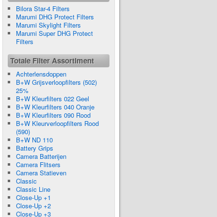
Bilora Star-4 Filters
Marumi DHG Protect Filters
Marumi Skylight Filters
Marumi Super DHG Protect
Filters
Totale Filter Assortiment
Achterlensdoppen
B+W Grijsverloopfilters (502)
25%
B+W Kleurfilters 022 Geel
B+W Kleurfilters 040 Oranje
B+W Kleurfilters 090 Rood
B+W Kleurverloopfilters Rood
(590)
B+W ND 110
Battery Grips
Camera Batterijen
Camera Flitsers
Camera Statieven
Classic
Classic Line
Close-Up +1
Close-Up +2
Close-Up +3