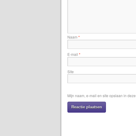
Naam
*
E-mail
*
Site
Mijn naam, e-mail en site opslaan in dez