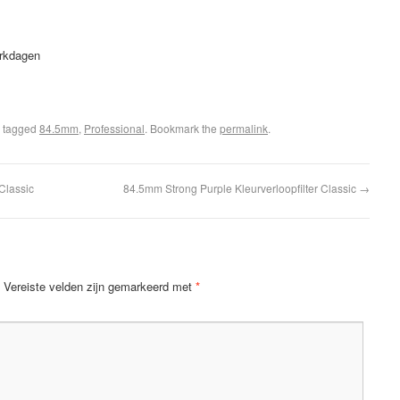
erkdagen
 tagged
84.5mm
,
Professional
. Bookmark the
permalink
.
Classic
84.5mm Strong Purple Kleurverloopfilter Classic
→
Vereiste velden zijn gemarkeerd met
*