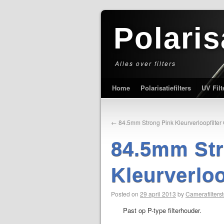
Polaris
Alles over filters
Home
Polarisatiefilters
UV Filt
←
84.5mm Strong Pink Kleurverloopfilter 
84.5mm Str
Kleurverloo
Posted on
29 april 2013
by
Camerafilterst
Past op P-type filterhouder.