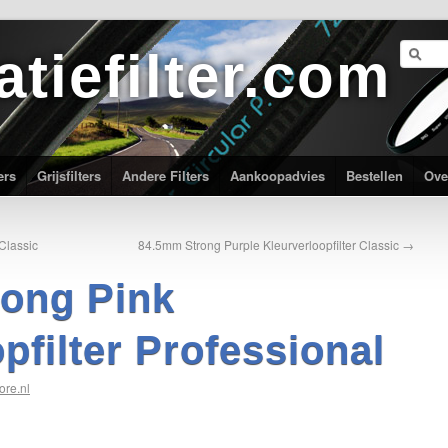
atiefilter.com
ers
Grijsfilters
Andere Filters
Aankoopadvies
Bestellen
Ove
Classic
84.5mm Strong Purple Kleurverloopfilter Classic
→
ong Pink
pfilter Professional
ore.nl