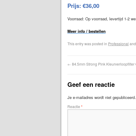
Prijs: €36,00
Voorraad: Op voorraad, levertijd 1-2 w
Meer info / bestellen
This entry was posted in
Professional
and
←
84.5mm Strong Pink Kleurverloopfilter 
Geef een reactie
Je e-mailadres wordt niet gepubliceerd.
Reactie
*