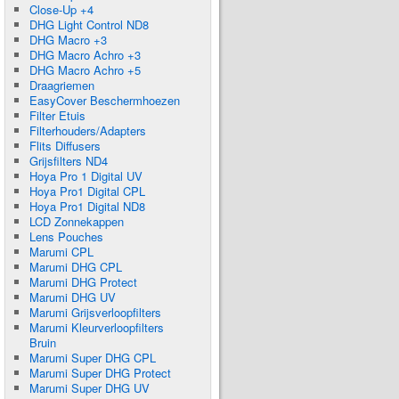
Close-Up +4
DHG Light Control ND8
DHG Macro +3
DHG Macro Achro +3
DHG Macro Achro +5
Draagriemen
EasyCover Beschermhoezen
Filter Etuis
Filterhouders/Adapters
Flits Diffusers
Grijsfilters ND4
Hoya Pro 1 Digital UV
Hoya Pro1 Digital CPL
Hoya Pro1 Digital ND8
LCD Zonnekappen
Lens Pouches
Marumi CPL
Marumi DHG CPL
Marumi DHG Protect
Marumi DHG UV
Marumi Grijsverloopfilters
Marumi Kleurverloopfilters
Bruin
Marumi Super DHG CPL
Marumi Super DHG Protect
Marumi Super DHG UV